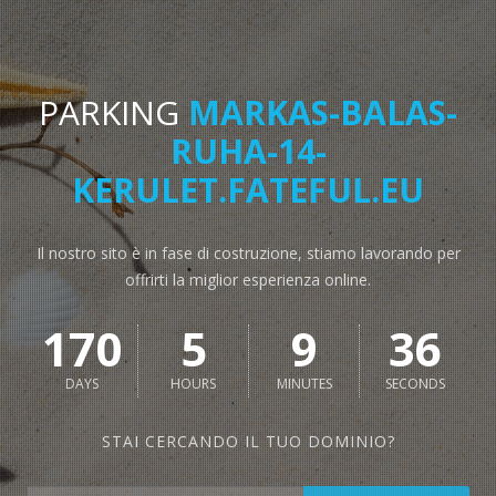
PARKING
MARKAS-BALAS-
RUHA-14-
KERULET.FATEFUL.EU
Il nostro sito è in fase di costruzione, stiamo lavorando per
offrirti la miglior esperienza online.
170
5
9
36
DAYS
HOURS
MINUTES
SECONDS
STAI CERCANDO IL TUO DOMINIO?